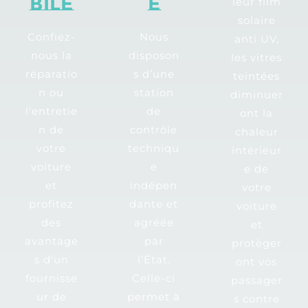
bile
e
leur film
solaire
Confiez-
Nous
anti UV,
nous la
disposon
les vitres
réparatio
s d’une
teintées
n ou
station
diminuer
l'entretie
de
ont la
n de
contrôle
chaleur
votre
techniqu
intérieur
voiture
e
e de
et
indépen
votre
profitez
dante et
voiture
des
agréée
et
avantage
par
protèger
s d'un
l’État.
ont vos
fournisse
Celle-ci
passager
ur de
permet à
s contre