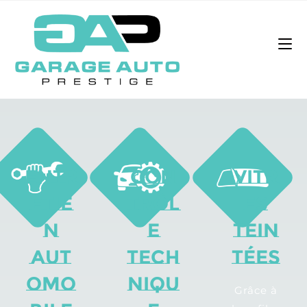
Entr
Con
vitr
etie
trôl
es
n
e
tein
aut
tech
tées
omo
niqu
Grâce à