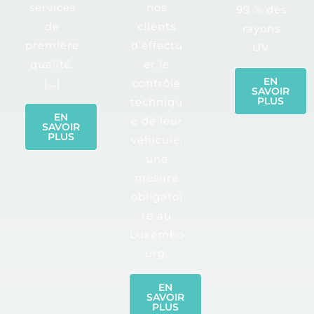
services
nos
99 % des
de
clients
rayons
première
d’effectu
UV.
qualité.
er le
EN
[...]
contrôle
SAVOIR
PLUS
techniqu
EN
e de leur
SAVOIR
PLUS
véhicule,
une
mesure
obligatoi
re au
Luxembo
urg.
EN
SAVOIR
PLUS